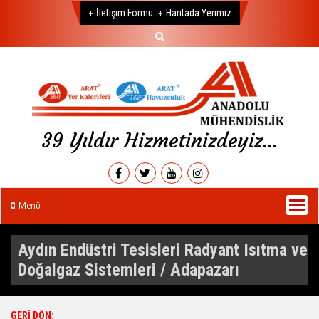
İletişim Formu
Haritada Yerimiz
Tel:
+90 (212) 671 59 99
39 Yıldır Hizmetinizdeyiz...
Menü
Aydın Endüstri Tesisleri Radyant Isıtma ve
Doğalgaz Sistemleri / Adapazarı
GERİ DÖN: