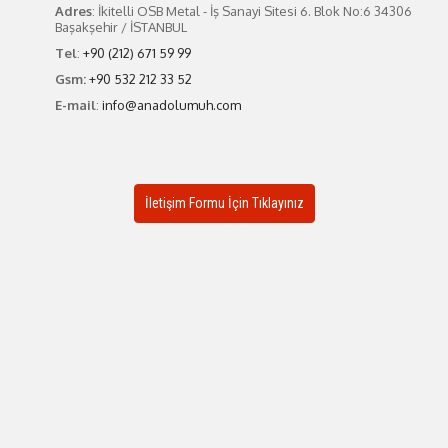
Adres
: İkitelli OSB Metal - İş Sanayi Sitesi 6. Blok No:6 34306
Başakşehir / İSTANBUL
Tel
:
+90 (212) 671 59 99
Gsm:
+90 532 212 33 52
E-mail
:
info@anadolumuh.com
İletişim Formu İçin Tıklayınız